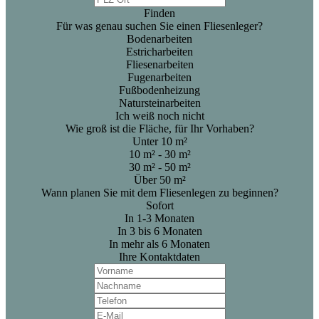
Finden
Für was genau suchen Sie einen Fliesenleger?
Bodenarbeiten
Estricharbeiten
Fliesenarbeiten
Fugenarbeiten
Fußbodenheizung
Natursteinarbeiten
Ich weiß noch nicht
Wie groß ist die Fläche, für Ihr Vorhaben?
Unter 10 m²
10 m² - 30 m²
30 m² - 50 m²
Über 50 m²
Wann planen Sie mit dem Fliesenlegen zu beginnen?
Sofort
In 1-3 Monaten
In 3 bis 6 Monaten
In mehr als 6 Monaten
Ihre Kontaktdaten