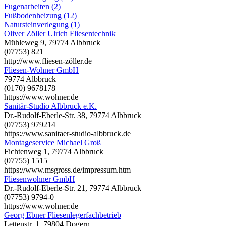
Fugenarbeiten (2)
Fußbodenheizung (12)
Natursteinverlegung (1)
Oliver Zöller Ulrich Fliesentechnik
Mühleweg 9, 79774 Albbruck
(07753) 821
http://www.fliesen-zöller.de
Fliesen-Wohner GmbH
79774 Albbruck
(0170) 9678178
https://www.wohner.de
Sanitär-Studio Albbruck e.K.
Dr.-Rudolf-Eberle-Str. 38, 79774 Albbruck
(07753) 979214
https://www.sanitaer-studio-albbruck.de
Montageservice Michael Groß
Fichtenweg 1, 79774 Albbruck
(07755) 1515
https://www.msgross.de/impressum.htm
Fliesenwohner GmbH
Dr.-Rudolf-Eberle-Str. 21, 79774 Albbruck
(07753) 9794-0
https://www.wohner.de
Georg Ebner Fliesenlegerfachbetrieb
Lettenstr. 1, 79804 Dogern