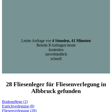
Letzte Anfrage vor
4 Stunden, 41 Minuten
Bereits
3
Anfragen heute
kostenlos
unverbindlich
schnell
28 Fliesenleger für Fliesenverlegung in
Albbruck gefunden
Bodenpflege (2)
Estrichverlegung (8)
Fliesenverlegung (28)