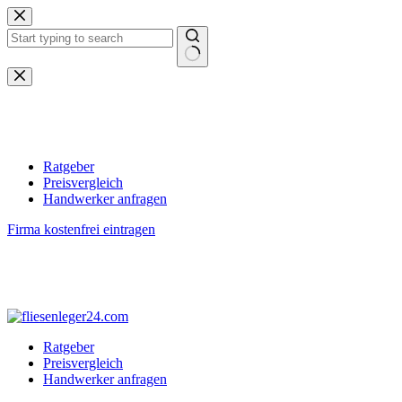
Zum
Inhalt
springen
Keine
Ergebnisse
Ratgeber
Preisvergleich
Handwerker anfragen
Firma kostenfrei eintragen
Ratgeber
Preisvergleich
Handwerker anfragen