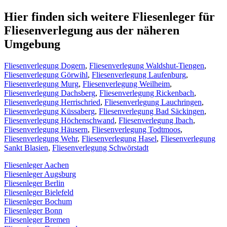
Hier finden sich weitere Fliesenleger für
Fliesenverlegung aus der näheren
Umgebung
Fliesenverlegung Dogern
,
Fliesenverlegung Waldshut-Tiengen
,
Fliesenverlegung Görwihl
,
Fliesenverlegung Laufenburg
,
Fliesenverlegung Murg
,
Fliesenverlegung Weilheim
,
Fliesenverlegung Dachsberg
,
Fliesenverlegung Rickenbach
,
Fliesenverlegung Herrischried
,
Fliesenverlegung Lauchringen
,
Fliesenverlegung Küssaberg
,
Fliesenverlegung Bad Säckingen
,
Fliesenverlegung Höchenschwand
,
Fliesenverlegung Ibach
,
Fliesenverlegung Häusern
,
Fliesenverlegung Todtmoos
,
Fliesenverlegung Wehr
,
Fliesenverlegung Hasel
,
Fliesenverlegung
Sankt Blasien
,
Fliesenverlegung Schwörstadt
Fliesenleger Aachen
Fliesenleger Augsburg
Fliesenleger Berlin
Fliesenleger Bielefeld
Fliesenleger Bochum
Fliesenleger Bonn
Fliesenleger Bremen