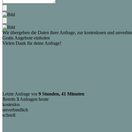
Wir übergeben die Daten ihrer Anfrage, zur kostenlosen und unverbind
Gratis Angebote einholen
Vielen Dank für deine Anfrage!
Letzte Anfrage vor
9 Stunden, 41 Minuten
Bereits
3
Anfragen heute
kostenlos
unverbindlich
schnell