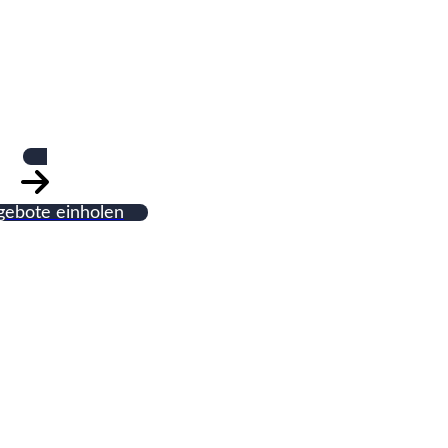
GmbH Fußbodenb
gebote einholen