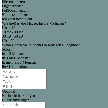
Fliesenarbeiten
Fugenarbeiten
Fußbodenheizung
Natursteinarbeiten
Ich weiß noch nicht
Wie groß ist die Fläche, für Ihr Vorhaben?
Unter 10 m²
10 m² - 30 m²
30 m² - 50 m²
Über 50 m²
Wann planen Sie mit dem Fliesenlegen zu beginnen?
Sofort
In 1-3 Monaten
In 3 bis 6 Monaten
In mehr als 6 Monaten
Ihre Kontaktdaten
Optional
Nachricht hinzufügen
Bilder hinzufügen