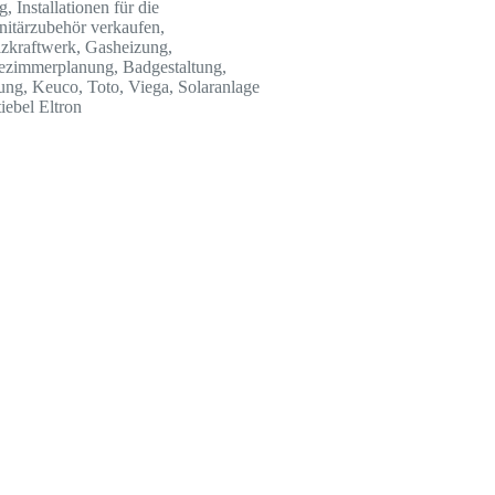
 Installationen für die
nitärzubehör verkaufen,
izkraftwerk, Gasheizung,
dezimmerplanung, Badgestaltung,
ung, Keuco, Toto, Viega, Solaranlage
tiebel Eltron