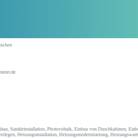
ünchen
meier.de
sbau, Sanitärinstallation, Photovoltaik, Einbau von Duschkabinen, Ein
rlegen, Heizungsinstallation, Heizungsmodernisierung, Heizungswartun