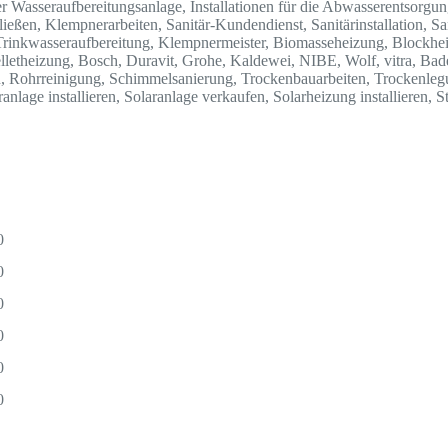
 Wasseraufbereitungsanlage, Installationen für die Abwasserentsorgung,
eßen, Klempnerarbeiten, Sanitär-Kundendienst, Sanitärinstallation, Sa
, Trinkwasseraufbereitung, Klempnermeister, Biomasseheizung, Blockhe
lletheizung, Bosch, Duravit, Grohe, Kaldewei, NIBE, Wolf, vitra, Ba
en, Rohrreinigung, Schimmelsanierung, Trockenbauarbeiten, Trockenleg
anlage installieren, Solaranlage verkaufen, Solarheizung installieren, S
0
0
0
0
0
0