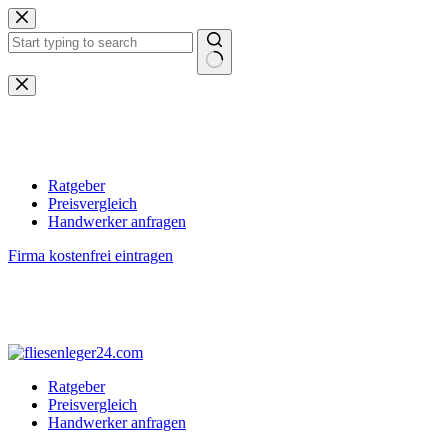
Zum
Inhalt
springen
Keine
Ergebnisse
Ratgeber
Preisvergleich
Handwerker anfragen
Firma kostenfrei eintragen
Ratgeber
Preisvergleich
Handwerker anfragen