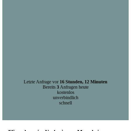
Letzte Anfrage vor
16 Stunden, 12 Minuten
Bereits
3
Anfragen heute
kostenlos
unverbindlich
schnell