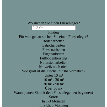
Wo suchen Sie einen Fliesenleger?
Finden
Für was genau suchen Sie einen Fliesenleger?
Bodenarbeiten
Estricharbeiten
Fliesenarbeiten
Fugenarbeiten
Fußbodenheizung
Natursteinarbeiten
Ich weiß noch nicht
Wie groß ist die Fläche, für Ihr Vorhaben?
Unter 10 m²
10 m² - 30 m²
30 m² - 50 m²
Über 50 m²
Wann planen Sie mit dem Fliesenlegen zu beginnen?
Sofort
In 1-3 Monaten
In 3 bis 6 Monaten