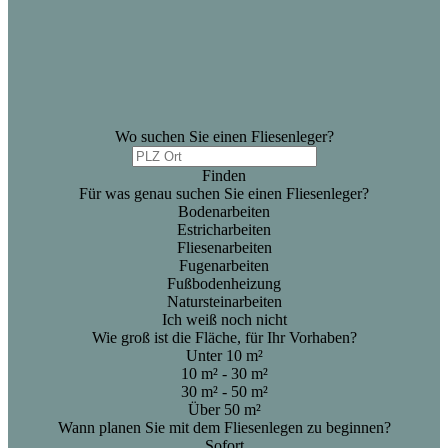
Wo suchen Sie einen Fliesenleger?
Finden
Für was genau suchen Sie einen Fliesenleger?
Bodenarbeiten
Estricharbeiten
Fliesenarbeiten
Fugenarbeiten
Fußbodenheizung
Natursteinarbeiten
Ich weiß noch nicht
Wie groß ist die Fläche, für Ihr Vorhaben?
Unter 10 m²
10 m² - 30 m²
30 m² - 50 m²
Über 50 m²
Wann planen Sie mit dem Fliesenlegen zu beginnen?
Sofort