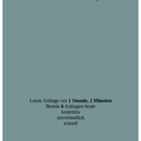
Letzte Anfrage vor
1 Stunde, 2 Minuten
Bereits
6
Anfragen heute
kostenlos
unverbindlich
schnell