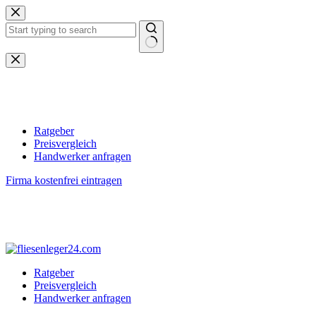
Zum
Inhalt
springen
Keine
Ergebnisse
Ratgeber
Preisvergleich
Handwerker anfragen
Firma kostenfrei eintragen
Ratgeber
Preisvergleich
Handwerker anfragen