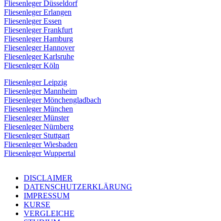
Fliesenleger Düsseldorf
Fliesenleger Erlangen
Fliesenleger Essen
Fliesenleger Frankfurt
Fliesenleger Hamburg
Fliesenleger Hannover
Fliesenleger Karlsruhe
Fliesenleger Köln
Fliesenleger Leipzig
Fliesenleger Mannheim
Fliesenleger Mönchengladbach
Fliesenleger München
Fliesenleger Münster
Fliesenleger Nürnberg
Fliesenleger Stuttgart
Fliesenleger Wiesbaden
Fliesenleger Wuppertal
DISCLAIMER
DATENSCHUTZERKLÄRUNG
IMPRESSUM
KURSE
VERGLEICHE