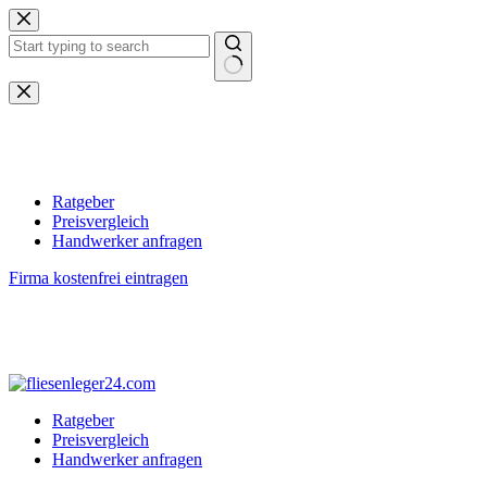
Zum
Inhalt
springen
Keine
Ergebnisse
Ratgeber
Preisvergleich
Handwerker anfragen
Firma kostenfrei eintragen
Ratgeber
Preisvergleich
Handwerker anfragen