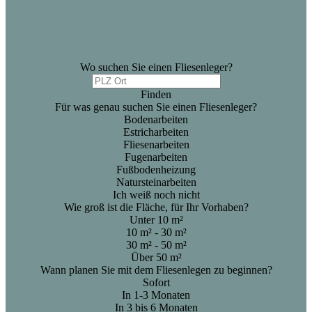
Wo suchen Sie einen Fliesenleger?
Finden
Für was genau suchen Sie einen Fliesenleger?
Bodenarbeiten
Estricharbeiten
Fliesenarbeiten
Fugenarbeiten
Fußbodenheizung
Natursteinarbeiten
Ich weiß noch nicht
Wie groß ist die Fläche, für Ihr Vorhaben?
Unter 10 m²
10 m² - 30 m²
30 m² - 50 m²
Über 50 m²
Wann planen Sie mit dem Fliesenlegen zu beginnen?
Sofort
In 1-3 Monaten
In 3 bis 6 Monaten