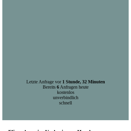
Letzte Anfrage vor
1 Stunde, 32 Minuten
Bereits
6
Anfragen heute
kostenlos
unverbindlich
schnell