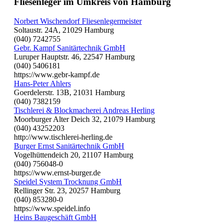
Fliesenleger im Umkreis von Hamburg
Norbert Wischendorf Fliesenlegermeister
Soltaustr. 24A, 21029 Hamburg
(040) 7242755
Gebr. Kampf Sanitärtechnik GmbH
Luruper Hauptstr. 46, 22547 Hamburg
(040) 5406181
https://www.gebr-kampf.de
Hans-Peter Ahlers
Goerdelerstr. 13B, 21031 Hamburg
(040) 7382159
Tischlerei & Blockmacherei Andreas Herling
Moorburger Alter Deich 32, 21079 Hamburg
(040) 43252203
http://www.tischlerei-herling.de
Burger Ernst Sanitärtechnik GmbH
Vogelhüttendeich 20, 21107 Hamburg
(040) 756048-0
https://www.ernst-burger.de
Speidel System Trocknung GmbH
Rellinger Str. 23, 20257 Hamburg
(040) 853280-0
https://www.speidel.info
Heins Baugeschäft GmbH