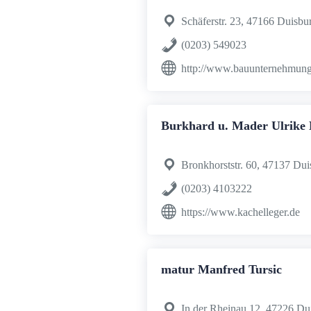
Schäferstr. 23, 47166 Duisbu
(0203) 549023
http://www.bauunternehmung-
Burkhard u. Mader Ulrike 
Bronkhorststr. 60, 47137 Dui
(0203) 4103222
https://www.kachelleger.de
matur Manfred Tursic
In der Rheinau 12, 47226 Du