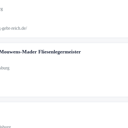
rg
gebr-reich.de/
Mouwens-Mader Fliesenlegermeister
sburg
isburg