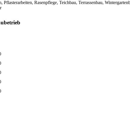
en, Pflasterarbeiten, Rasenpflege, Teichbau, Terrassenbau, Wintergart
r
aubetrieb
0
0
0
0
0