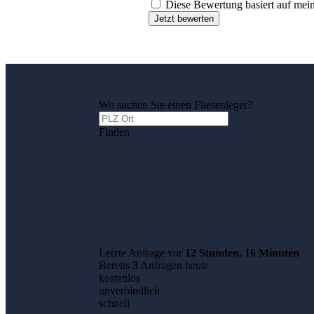
Diese Bewertung basiert auf mein
Jetzt bewerten
Wo suchen Sie einen Fliesenleger?
Finden
Letzte Anfrage vor
12 Stunden, 16 Minuten
Bereits
3
Anfragen heute
kostenlos
unverbindlich
schnell