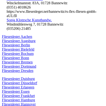
Winckelmannstr. 83A, 01728 Bannewitz
(0351) 4018626
https://www.fliesenleger.net/bannewitz/rs-flex-fliesen-gmbh-
aULfIl
Sonja Klotzsche Kunsthandw.
Windmühlenweg 7, 01728 Bannewitz
(035206) 21485
Fliesenleger Aachen
Fliesenleger Augsburg
Fliesenleger Berlin
Fliesenleger Bielefeld
Fliesenleger Bochum
Fliesenleger Bonn
Fliesenleger Bremen
Fliesenleger Dortmund
Fliesenleger Dresden
Fliesenleger Duisburg
Fliesenleger Düsseldorf
Fliesenleger Erlangen
Fliesenleger Essen
Fliesenleger Frankfurt
Fliesenleger Hamburg
Fliesenleger Hannover