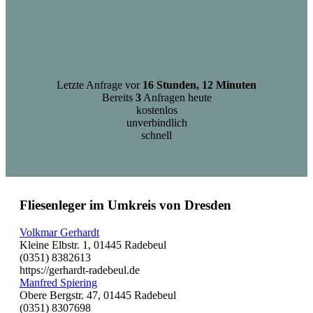
Letzte Anfrage vor
16 Stunden, 12 Minuten
Bereits
3
Anfragen heute
kostenlos
unverbindlich
schnell
Fliesenleger im Umkreis von Dresden
Volkmar Gerhardt
Kleine Elbstr. 1, 01445 Radebeul
(0351) 8382613
https://gerhardt-radebeul.de
Manfred Spiering
Obere Bergstr. 47, 01445 Radebeul
(0351) 8307698