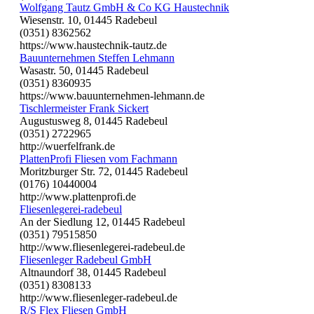
Wolfgang Tautz GmbH & Co KG Haustechnik
Wiesenstr. 10, 01445 Radebeul
(0351) 8362562
https://www.haustechnik-tautz.de
Bauunternehmen Steffen Lehmann
Wasastr. 50, 01445 Radebeul
(0351) 8360935
https://www.bauunternehmen-lehmann.de
Tischlermeister Frank Sickert
Augustusweg 8, 01445 Radebeul
(0351) 2722965
http://wuerfelfrank.de
PlattenProfi Fliesen vom Fachmann
Moritzburger Str. 72, 01445 Radebeul
(0176) 10440004
http://www.plattenprofi.de
Fliesenlegerei-radebeul
An der Siedlung 12, 01445 Radebeul
(0351) 79515850
http://www.fliesenlegerei-radebeul.de
Fliesenleger Radebeul GmbH
Altnaundorf 38, 01445 Radebeul
(0351) 8308133
http://www.fliesenleger-radebeul.de
R/S Flex Fliesen GmbH