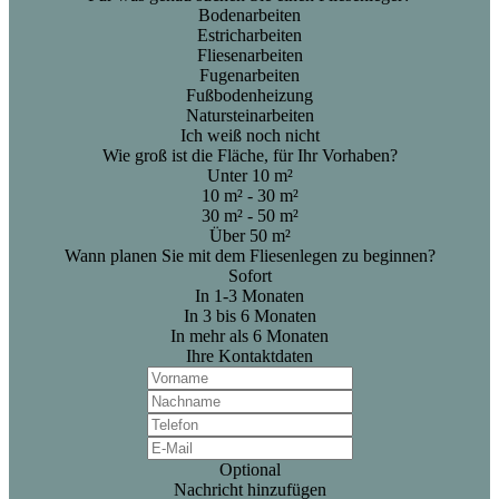
Bodenarbeiten
Estricharbeiten
Fliesenarbeiten
Fugenarbeiten
Fußbodenheizung
Natursteinarbeiten
Ich weiß noch nicht
Wie groß ist die Fläche, für Ihr Vorhaben?
Unter 10 m²
10 m² - 30 m²
30 m² - 50 m²
Über 50 m²
Wann planen Sie mit dem Fliesenlegen zu beginnen?
Sofort
In 1-3 Monaten
In 3 bis 6 Monaten
In mehr als 6 Monaten
Ihre Kontaktdaten
Optional
Nachricht hinzufügen