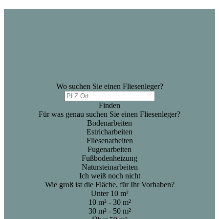
Wo suchen Sie einen Fliesenleger?
Finden
Für was genau suchen Sie einen Fliesenleger?
Bodenarbeiten
Estricharbeiten
Fliesenarbeiten
Fugenarbeiten
Fußbodenheizung
Natursteinarbeiten
Ich weiß noch nicht
Wie groß ist die Fläche, für Ihr Vorhaben?
Unter 10 m²
10 m² - 30 m²
30 m² - 50 m²