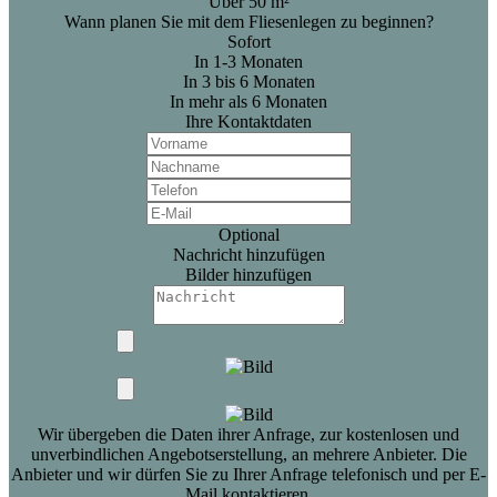
Über 50 m²
Wann planen Sie mit dem Fliesenlegen zu beginnen?
Sofort
In 1-3 Monaten
In 3 bis 6 Monaten
In mehr als 6 Monaten
Ihre Kontaktdaten
Optional
Nachricht hinzufügen
Bilder hinzufügen
Wir übergeben die Daten ihrer Anfrage, zur kostenlosen und
unverbindlichen Angebotserstellung, an mehrere Anbieter. Die
Anbieter und wir dürfen Sie zu Ihrer Anfrage telefonisch und per E-
Mail kontaktieren.