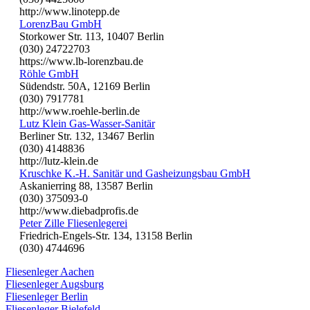
http://www.linotepp.de
LorenzBau GmbH
Storkower Str. 113, 10407 Berlin
(030) 24722703
https://www.lb-lorenzbau.de
Röhle GmbH
Südendstr. 50A, 12169 Berlin
(030) 7917781
http://www.roehle-berlin.de
Lutz Klein Gas-Wasser-Sanitär
Berliner Str. 132, 13467 Berlin
(030) 4148836
http://lutz-klein.de
Kruschke K.-H. Sanitär und Gasheizungsbau GmbH
Askanierring 88, 13587 Berlin
(030) 375093-0
http://www.diebadprofis.de
Peter Zille Fliesenlegerei
Friedrich-Engels-Str. 134, 13158 Berlin
(030) 4744696
Fliesenleger Aachen
Fliesenleger Augsburg
Fliesenleger Berlin
Fliesenleger Bielefeld