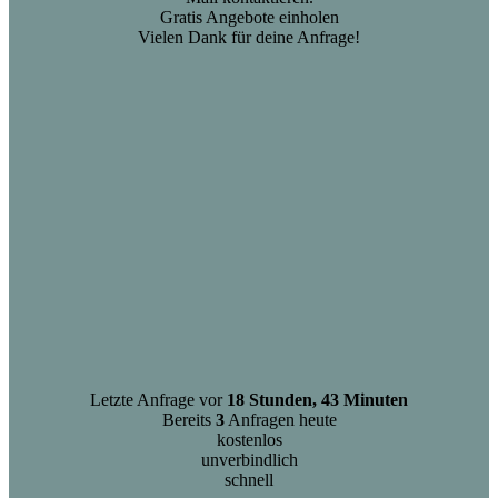
Gratis Angebote einholen
Vielen Dank für deine Anfrage!
Letzte Anfrage vor
18 Stunden, 43 Minuten
Bereits
3
Anfragen heute
kostenlos
unverbindlich
schnell