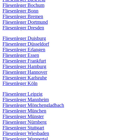
Fliesenleger Bochum
Fliesenleger Bonn
Fliesenleger Bremen
Fliesenleger Dortmund
Fliesenleger Dresden
Fliesenleger Duisburg
Fliesenleger Düsseldorf
Fliesenleger Erlangen
Fliesenleger Essen
Fliesenleger Frankfurt
Fliesenleger Hamburg
Fliesenleger Hannover
Fliesenleger Karlsruhe
Fliesenleger Köln
Fliesenleger Leipzig
Fliesenleger Mannheim
Fliesenleger Mönchengladbach
Fliesenleger München
Fliesenleger Münster
Fliesenleger Nürnberg
Fliesenleger Stuttgart
Fliesenleger Wiesbaden
Fliesenleger Wuppertal