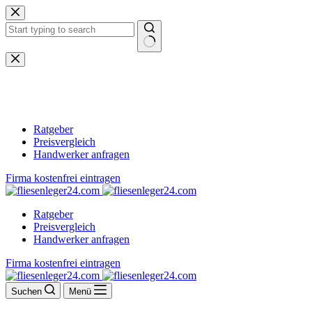
Zum
Inhalt
springen
Keine
Ergebnisse
Ratgeber
Preisvergleich
Handwerker anfragen
Firma kostenfrei eintragen
Ratgeber
Preisvergleich
Handwerker anfragen
Firma kostenfrei eintragen
Suchen
Menü