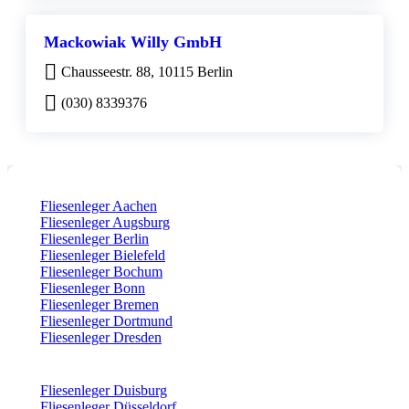
Mackowiak Willy GmbH
Chausseestr. 88, 10115 Berlin
(030) 8339376
Fliesenleger Aachen
Fliesenleger Augsburg
Fliesenleger Berlin
Fliesenleger Bielefeld
Fliesenleger Bochum
Fliesenleger Bonn
Fliesenleger Bremen
Fliesenleger Dortmund
Fliesenleger Dresden
Fliesenleger Duisburg
Fliesenleger Düsseldorf