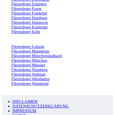
Fliesenleger Erlangen
Fliesenleger Essen
Fliesenleger Frankfurt
Fliesenleger Hamburg
Fliesenleger Hannover
Fliesenleger Karlsruhe
Fliesenleger Köln
Fliesenleger Leipzig
Fliesenleger Mannheim
Fliesenleger Mönchengladbach
Fliesenleger München
Fliesenleger Münster
Fliesenleger Nürnberg
Fliesenleger Stuttgart
Fliesenleger Wiesbaden
Fliesenleger Wuppertal
DISCLAIMER
DATENSCHUTZERKLÄRUNG
IMPRESSUM