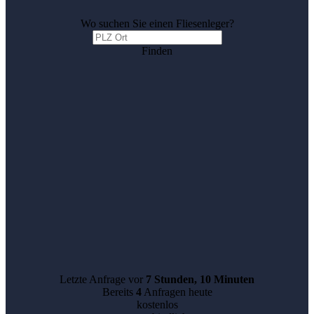
Wo suchen Sie einen Fliesenleger?
Finden
Letzte Anfrage vor
7 Stunden, 10 Minuten
Bereits
4
Anfragen heute
kostenlos