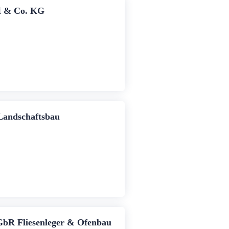
H & Co. KG
Landschaftsbau
 GbR Fliesenleger & Ofenbau