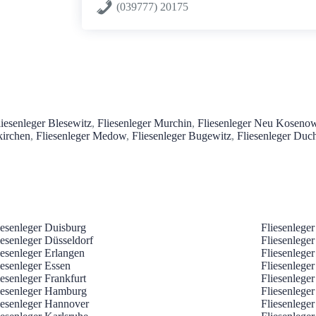
(039777) 20175
liesenleger Blesewitz
,
Fliesenleger Murchin
,
Fliesenleger Neu Koseno
kirchen
,
Fliesenleger Medow
,
Fliesenleger Bugewitz
,
Fliesenleger Duc
iesenleger Duisburg
Fliesenleger
iesenleger Düsseldorf
Fliesenlege
iesenleger Erlangen
Fliesenlege
iesenleger Essen
Fliesenlege
iesenleger Frankfurt
Fliesenlege
iesenleger Hamburg
Fliesenlege
iesenleger Hannover
Fliesenleger