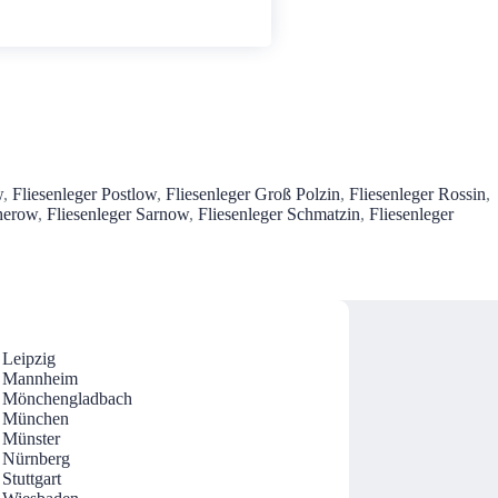
w
,
Fliesenleger Postlow
,
Fliesenleger Groß Polzin
,
Fliesenleger Rossin
,
herow
,
Fliesenleger Sarnow
,
Fliesenleger Schmatzin
,
Fliesenleger
 Leipzig
r Mannheim
r Mönchengladbach
r München
r Münster
r Nürnberg
 Stuttgart