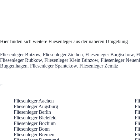
Hier finden sich weitere Fliesenleger aus der näheren Umgebung
Fliesenleger Butzow
,
Fliesenleger Ziethen
,
Fliesenleger Bargischow
,
F
Fliesenleger Rubkow
,
Fliesenleger Klein Bünzow
,
Fliesenleger Neuen
Buggenhagen
,
Fliesenleger Spantekow
,
Fliesenleger Zemitz
Fliesenleger Aachen
Fl
Fliesenleger Augsburg
Fl
Fliesenleger Berlin
Fl
Fliesenleger Bielefeld
Fl
Fliesenleger Bochum
Fl
Fliesenleger Bonn
Fl
Fliesenleger Bremen
Fl