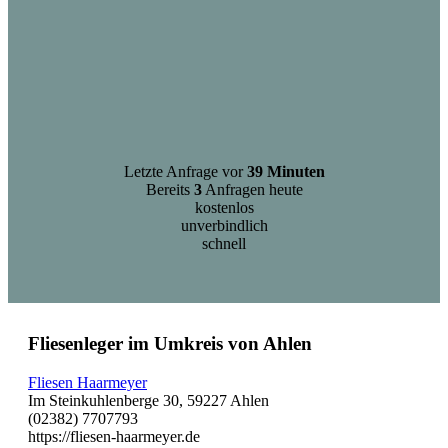
Letzte Anfrage vor
39 Minuten
Bereits
3
Anfragen heute
kostenlos
unverbindlich
schnell
Fliesenleger im Umkreis von Ahlen
Fliesen Haarmeyer
Im Steinkuhlenberge 30, 59227 Ahlen
(02382) 7707793
https://fliesen-haarmeyer.de