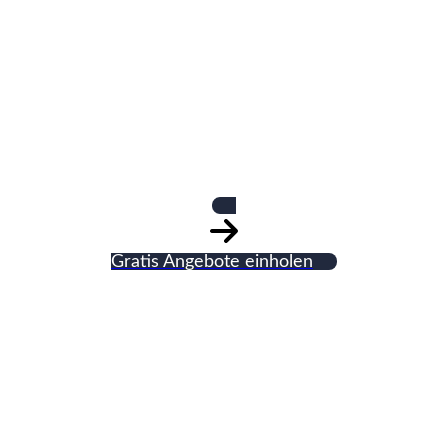
Helmut Doeker e.
K.
Gratis Angebote einholen