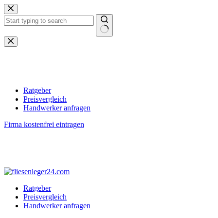
Zum
Inhalt
springen
Keine
Ergebnisse
Ratgeber
Preisvergleich
Handwerker anfragen
Firma kostenfrei eintragen
Ratgeber
Preisvergleich
Handwerker anfragen