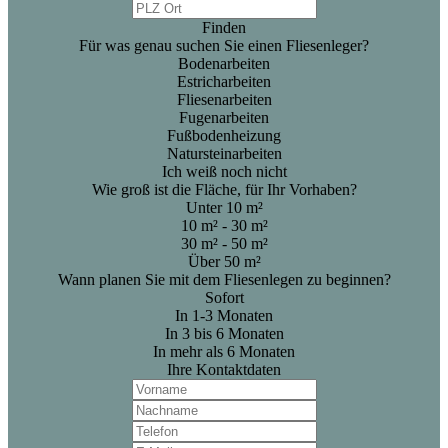
Finden
Für was genau suchen Sie einen Fliesenleger?
Bodenarbeiten
Estricharbeiten
Fliesenarbeiten
Fugenarbeiten
Fußbodenheizung
Natursteinarbeiten
Ich weiß noch nicht
Wie groß ist die Fläche, für Ihr Vorhaben?
Unter 10 m²
10 m² - 30 m²
30 m² - 50 m²
Über 50 m²
Wann planen Sie mit dem Fliesenlegen zu beginnen?
Sofort
In 1-3 Monaten
In 3 bis 6 Monaten
In mehr als 6 Monaten
Ihre Kontaktdaten