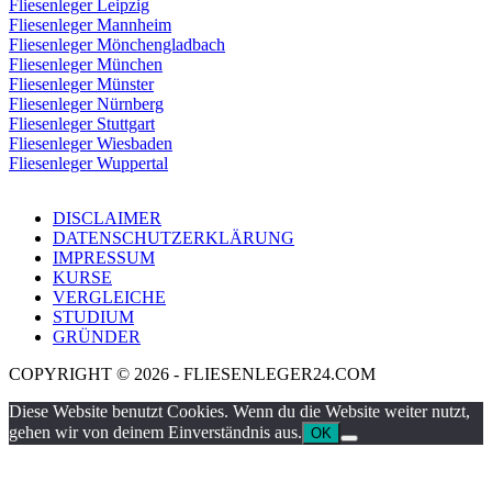
Fliesenleger Leipzig
Fliesenleger Mannheim
Fliesenleger Mönchengladbach
Fliesenleger München
Fliesenleger Münster
Fliesenleger Nürnberg
Fliesenleger Stuttgart
Fliesenleger Wiesbaden
Fliesenleger Wuppertal
DISCLAIMER
DATENSCHUTZERKLÄRUNG
IMPRESSUM
KURSE
VERGLEICHE
STUDIUM
GRÜNDER
COPYRIGHT © 2026 - FLIESENLEGER24.COM
Diese Website benutzt Cookies. Wenn du die Website weiter nutzt,
gehen wir von deinem Einverständnis aus.
OK